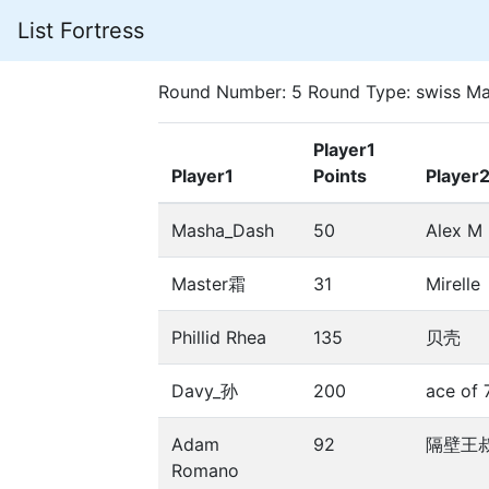
List Fortress
Round Number: 5 Round Type: swiss Ma
Player1
Player1
Points
Player
Masha_Dash
50
Alex M
Master霜
31
Mirelle
Phillid Rhea
135
贝壳
Davy_孙
200
ace of 
Adam
92
隔壁王
Romano