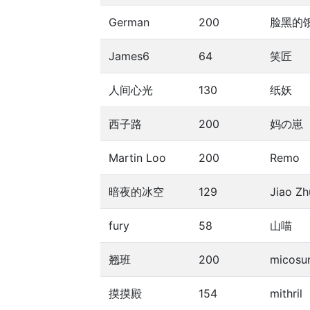
German
200
脸黑的
James6
64
笑匠
人间心光
130
纸妖
西子路
200
妈の崽
Martin Loo
200
Remo
暗夜的冰空
129
Jiao Zh
fury
58
山喵
翘班
200
micosu
摸摸殿
154
mithril