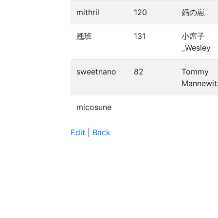
mithril
120
妈の崽
翘班
131
小席子
_Wesley
sweetnano
82
Tommy
Mannewit
micosune
Edit
|
Back