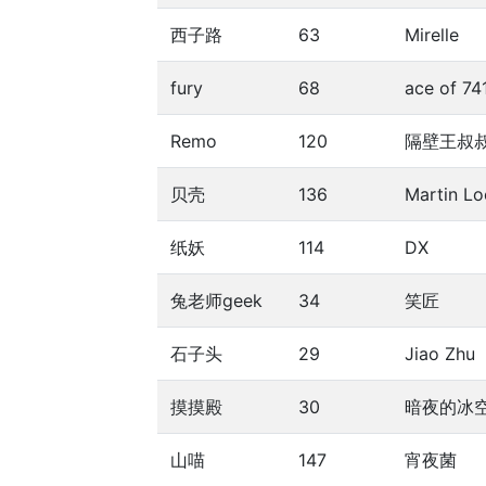
西子路
63
Mirelle
fury
68
ace of 74
Remo
120
隔壁王叔
贝壳
136
Martin Lo
纸妖
114
DX
兔老师geek
34
笑匠
石子头
29
Jiao Zhu
摸摸殿
30
暗夜的冰
山喵
147
宵夜菌